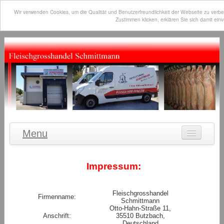
Wir verwenden Cookies, um die Qualität und Benutzerfreundlichkeit der Webseite zu verb
Zustimmen klicken, erklären Sie sich damit ei
Menu
Willkommen
Impressum:
Wer sind wir?
Was liefern wir?
Fleischgrosshandel
Firmenname:
Schmittmann
Wochen-Angebot
Otto-Hahn-Straße 11,
Anschrift:
35510 Butzbach,
Jobs
Deutschland